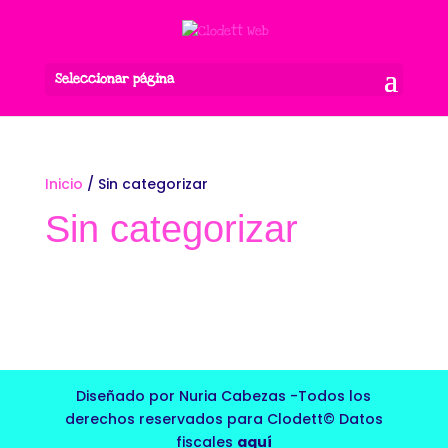
Seleccionar página
Inicio
/ Sin categorizar
Sin categorizar
No se han encontrado productos
que coincidan con tu selección.
Diseñado por Nuria Cabezas -Todos los
derechos reservados para Clodett© Datos
fiscales
aquí