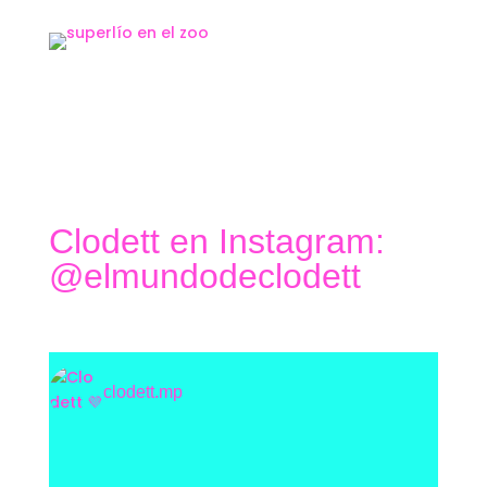
Clodett en Instagram:
@elmundodeclodett
clodett.mp