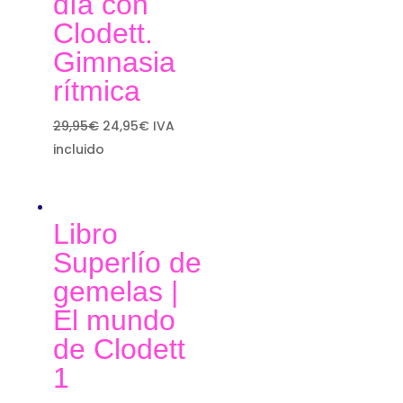
día con
Clodett.
Gimnasia
rítmica
El
El
29,95
€
24,95
€
IVA
precio
precio
incluido
original
actual
era:
es:
29,95€.
24,95€.
Libro
Superlío de
gemelas |
El mundo
de Clodett
1