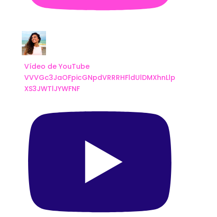
Vídeo de YouTube
VVVGc3JaOFpicGNpdVRRRHFldUlDMXhnLlp
XS3JWTlJYWFNF