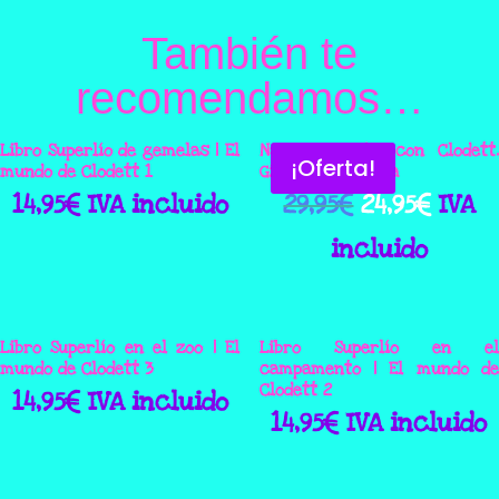
También te
recomendamos…
Libro Superlío de gemelas | El
Nancy, un día con Clodett.
¡Oferta!
mundo de Clodett 1
Gimnasia rítmica
El
El
14,95
€
IVA incluido
29,95
€
24,95
€
IVA
precio
preci
incluido
original
actua
era:
es:
Libro Superlío en el zoo | El
Libro Superlío en el
mundo de Clodett 3
campamento | El mundo de
29,95€.
24,95€
Clodett 2
14,95
€
IVA incluido
14,95
€
IVA incluido