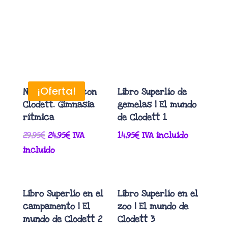
¡Oferta!
Nancy, un día con
Libro Superlío de
Clodett. Gimnasia
gemelas | El mundo
rítmica
de Clodett 1
El
El
29,95
€
24,95
€
IVA
14,95
€
IVA incluido
precio
precio
incluido
original
actual
era:
es:
29,95€.
24,95€.
Libro Superlío en el
Libro Superlío en el
campamento | El
zoo | El mundo de
mundo de Clodett 2
Clodett 3