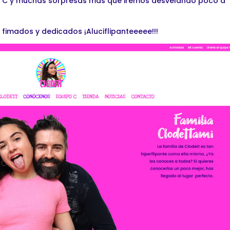
o C y muchas sorpresas más que iremos desvelando poco a
fimados y dedicados ¡Aluciflipanteeeee!!!