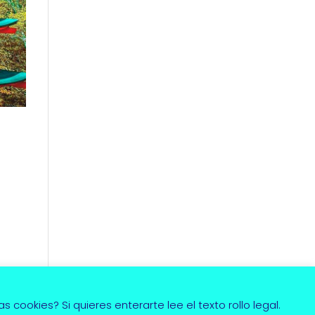
cookies? Si quieres enterarte lee el texto rollo legal.